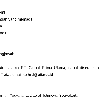
nomi
angan yang memadai
ya
diri
gungjawab
ktur Utama PT. Global Prima Utama, dapat diserahkan
ET atau email ke
hrd@uii.net.id
usuman Yogyakarta Daerah Istimewa Yogyakarta