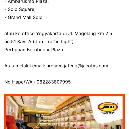
- Ambarukmo Plaza,
- Solo Square,
- Grand Mall Solo
atau ke office Yogyakarta di Jl. Magelang km 2.5
no.51 Kav A (dpn. Traffic Light)
Pertigaan Borobudur Plaza.
Atau melalui email: hrdjaco.jateng@jacotvs.com
No Hape/WA : 082283807995