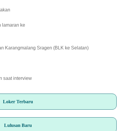
makan
n lamaran ke
an Karangmalang Sragen (BLK ke Selatan)
n saat interview
Loker Terbaru
Lulusan Baru