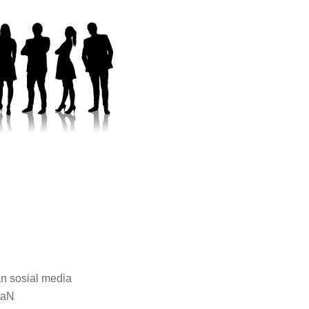
n sosial media
gaN