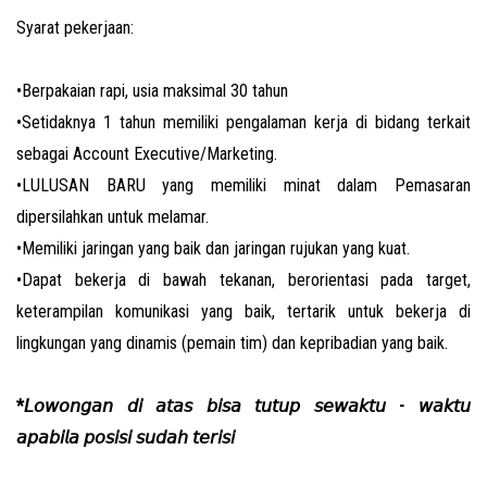
Syarat pekerjaan:
•Berpakaian rapi, usia maksimal 30 tahun
•Setidaknya 1 tahun memiliki pengalaman kerja di bidang terkait
sebagai Account Executive/Marketing.
•LULUSAN BARU yang memiliki minat dalam Pemasaran
dipersilahkan untuk melamar.
•Memiliki jaringan yang baik dan jaringan rujukan yang kuat.
•Dapat bekerja di bawah tekanan, berorientasi pada target,
keterampilan komunikasi yang baik, tertarik untuk bekerja di
lingkungan yang dinamis (pemain tim) dan kepribadian yang baik.
*𝘓𝘰𝘸𝘰𝘯𝘨𝘢𝘯 𝘥𝘪 𝘢𝘵𝘢𝘴 𝘣𝘪𝘴𝘢 𝘵𝘶𝘵𝘶𝘱 𝘴𝘦𝘸𝘢𝘬𝘵𝘶 - 𝘸𝘢𝘬𝘵𝘶
𝘢𝘱𝘢𝘣𝘪𝘭𝘢 𝘱𝘰𝘴𝘪𝘴𝘪 𝘴𝘶𝘥𝘢𝘩 𝘵𝘦𝘳𝘪𝘴𝘪