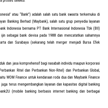
a proses seleksi.
esia” atau “Bank”) adalah salah satu bank swasta terkemuka di
ayan Banking Berhad (Maybank), salah satu grup penyedia layanan
nk Indonesia bernama PT Bank Internasional Indonesia Tbk (BII)
 ijin sebagai bank devisa pada 1988 dan mencatatkan sahamnya
karta dan Surabaya (sekarang telah merger menjadi Bursa Efek
uk dan jasa komprehensif bagi nasabah individu maupun korporasi
(Perbankan Ritel dan Perbankan Non-Ritel) dan Perbankan Global,
 yaitu WOM Finance untuk kendaraan roda dua dan Maybank Finance
 juga terus mengembangkan layanan dan kapasitas digital banking
bank2U (mobile banking berbasis internet banking dan berbagai