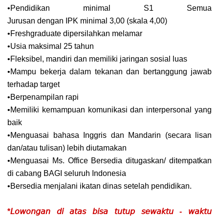
•Pendidikan minimal S1 Semua
Jurusan dengan IPK minimal 3,00 (skala 4,00)
•Freshgraduate dipersilahkan melamar
•Usia maksimal 25 tahun
•Fleksibel, mandiri dan memiliki jaringan sosial luas
•Mampu bekerja dalam tekanan dan bertanggung jawab
terhadap target
•Berpenampilan rapi
•Memiliki kemampuan komunikasi dan interpersonal yang
baik
•Menguasai bahasa Inggris dan Mandarin (secara lisan
dan/atau tulisan) lebih diutamakan
•Menguasai Ms. Office Bersedia ditugaskan/ ditempatkan
di cabang BAGI seluruh Indonesia
•Bersedia menjalani ikatan dinas setelah pendidikan.
*𝘓𝘰𝘸𝘰𝘯𝘨𝘢𝘯 𝘥𝘪 𝘢𝘵𝘢𝘴 𝘣𝘪𝘴𝘢 𝘵𝘶𝘵𝘶𝘱 𝘴𝘦𝘸𝘢𝘬𝘵𝘶 - 𝘸𝘢𝘬𝘵𝘶