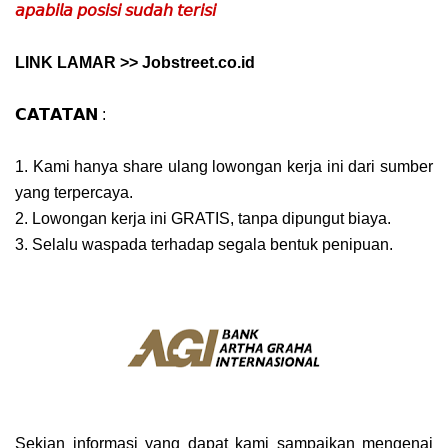
𝘢𝘱𝘢𝘣𝘪𝘭𝘢 𝘱𝘰𝘴𝘪𝘴𝘪 𝘴𝘶𝘥𝘢𝘩 𝘵𝘦𝘳𝘪𝘴𝘪
LINK LAMAR >> Jobstreet.co.id
𝗖𝗔𝗧𝗔𝗧𝗔𝗡 :
1. Kami hanya share ulang lowongan kerja ini dari sumber
yang terpercaya.
2. Lowongan kerja ini GRATIS, tanpa dipungut biaya.
3. Selalu waspada terhadap segala bentuk penipuan.
Sekian informasi yang dapat kami sampaikan mengenai