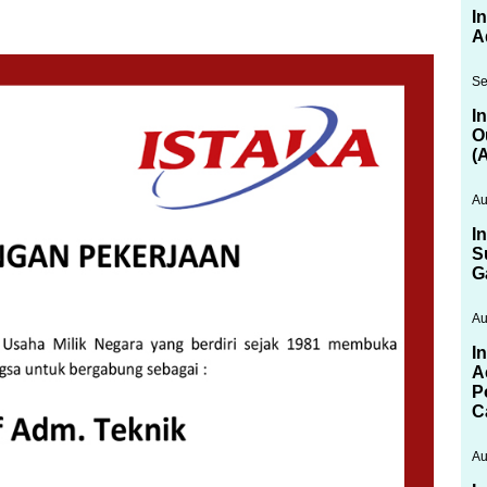
I
A
Se
I
O
(
Au
I
S
G
Au
I
A
P
C
Au