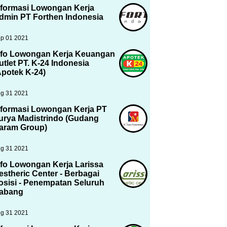
nformasi Lowongan Kerja
dmin PT Forthen Indonesia
p 01 2021
nfo Lowongan Kerja Keuangan
utlet PT. K-24 Indonesia
Apotek K-24)
g 31 2021
nformasi Lowongan Kerja PT
urya Madistrindo (Gudang
aram Group)
g 31 2021
nfo Lowongan Kerja Larissa
estheric Center - Berbagai
osisi - Penempatan Seluruh
abang
g 31 2021