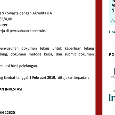
I
M
N
Au
Lo
PO