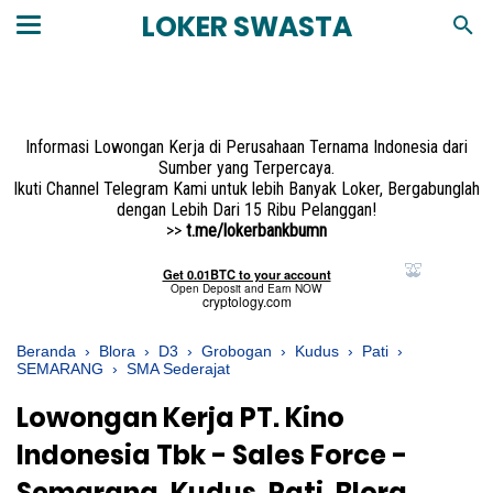
LOKER SWASTA
Informasi Lowongan Kerja di Perusahaan Ternama Indonesia dari
Sumber yang Terpercaya.
Ikuti Channel Telegram Kami untuk lebih Banyak Loker, Bergabunglah
dengan Lebih Dari 15 Ribu Pelanggan!
>>
t.me/lokerbankbumn
Beranda
›
Blora
›
D3
›
Grobogan
›
Kudus
›
Pati
›
SEMARANG
›
SMA Sederajat
Lowongan Kerja PT. Kino
Indonesia Tbk - Sales Force -
Semarang, Kudus, Pati, Blora,