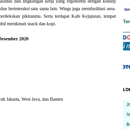
asilitas dan lingkungan kerja yang ergonomis dengan konsep
dan berinteraksi satu sama lain. Wings juga memfasilitasi area-
erilekskan pikiranmu. Serta terdapat Kafe Kejujuran, tempat
Te
il menikmati snack dan kopi.
Desember 2020
LO
yah Jakarta, West Java, dan Banten
J
S
B