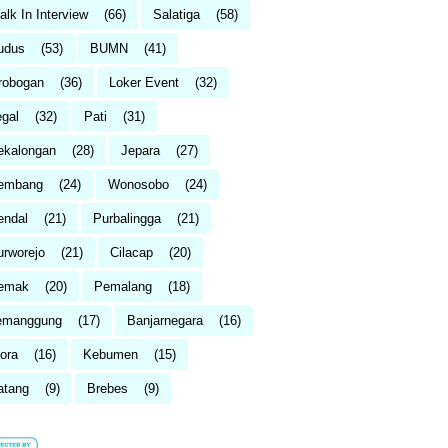
lk In Interview
(66)
Salatiga
(58)
udus
(53)
BUMN
(41)
robogan
(36)
Loker Event
(32)
egal
(32)
Pati
(31)
ekalongan
(28)
Jepara
(27)
embang
(24)
Wonosobo
(24)
endal
(21)
Purbalingga
(21)
urworejo
(21)
Cilacap
(20)
emak
(20)
Pemalang
(18)
emanggung
(17)
Banjarnegara
(16)
ora
(16)
Kebumen
(15)
atang
(9)
Brebes
(9)