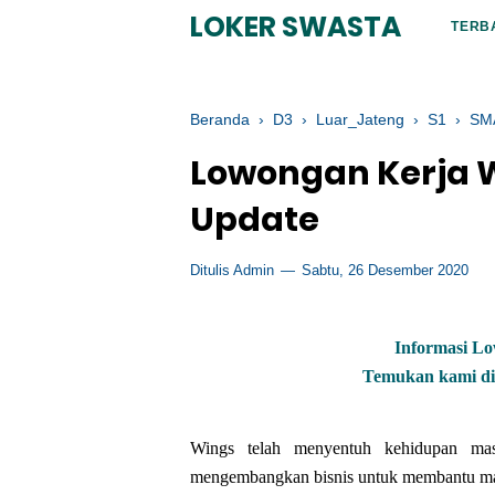
LOKER SWASTA
TERB
Beranda
›
D3
›
Luar_Jateng
›
S1
›
SMA
Lowongan Kerja 
Update
Ditulis Admin
Sabtu, 26 Desember 2020
Informasi L
Temukan kami di 
Wings telah menyentuh kehidupan mas
mengembangkan bisnis untuk membantu mas