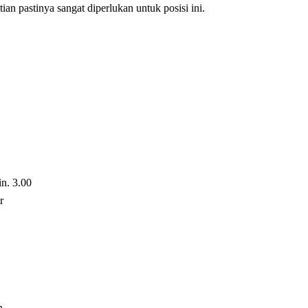
an pastinya sangat diperlukan untuk posisi ini.
n. 3.00
r
n