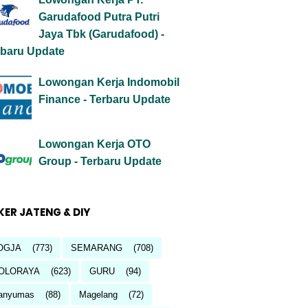
Garudafood Putra Putri
Jaya Tbk (Garudafood) -
rbaru Update
Lowongan Kerja Indomobil
Finance - Terbaru Update
Lowongan Kerja OTO
Group - Terbaru Update
KER JATENG & DIY
OGJA
(773)
SEMARANG
(708)
OLORAYA
(623)
GURU
(94)
anyumas
(88)
Magelang
(72)