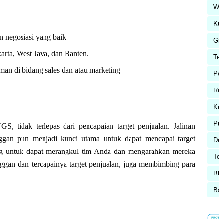
Wa
K
n negosiasi yang baik
G
arta, West Java, dan Banten.
T
an di bidang sales dan atau marketing
P
R
K
P
, tidak terlepas dari pencapaian target penjualan. Jalinan
nggan pun menjadi kunci utama untuk dapat mencapai target
D
tang untuk dapat merangkul tim Anda dan mengarahkan mereka
T
langgan dan tercapainya target penjualan, juga membimbing para
Bl
B