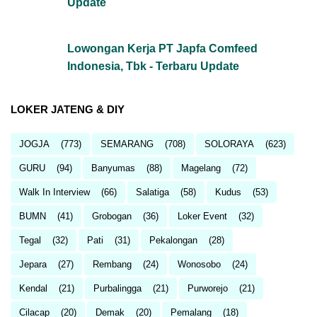
Update
Lowongan Kerja PT Japfa Comfeed
Indonesia, Tbk - Terbaru Update
LOKER JATENG & DIY
JOGJA
(773)
SEMARANG
(708)
SOLORAYA
(623)
GURU
(94)
Banyumas
(88)
Magelang
(72)
Walk In Interview
(66)
Salatiga
(58)
Kudus
(53)
BUMN
(41)
Grobogan
(36)
Loker Event
(32)
Tegal
(32)
Pati
(31)
Pekalongan
(28)
Jepara
(27)
Rembang
(24)
Wonosobo
(24)
Kendal
(21)
Purbalingga
(21)
Purworejo
(21)
Cilacap
(20)
Demak
(20)
Pemalang
(18)