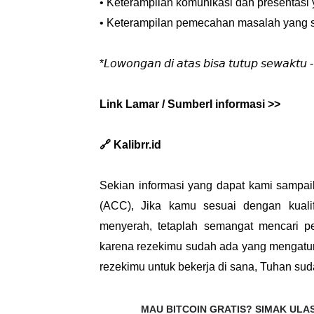
• Keterampilan komunikasi dan presentasi 
• Keterampilan pemecahan masalah yang s
*𝘓𝘰𝘸𝘰𝘯𝘨𝘢𝘯 𝘥𝘪 𝘢𝘵𝘢𝘴 𝘣𝘪𝘴𝘢 𝘵𝘶𝘵𝘶𝘱 𝘴𝘦𝘸𝘢𝘬𝘵𝘶 - 𝘸
Link Lamar / SumberI informasi >>
🔗 Kalibrr.id
Sekian informasi yang dapat kami sampai
(ACC), Jika kamu sesuai dengan kualif
menyerah, tetaplah semangat mencari p
karena rezekimu sudah ada yang mengatur.
rezekimu untuk bekerja di sana, Tuhan sud
MAU BITCOIN GRATIS?
SIMAK ULAS