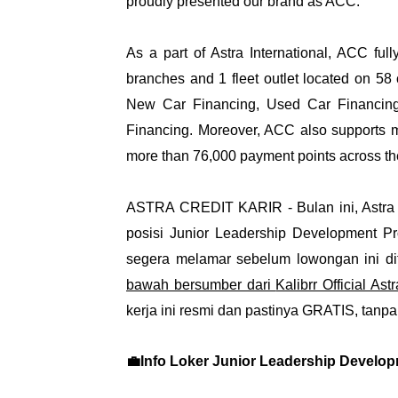
proudly presented our brand as ACC.
As a part of Astra International, ACC fully
branches and 1 fleet outlet located on 58 
New Car Financing, Used Car Financing,
Financing. Moreover, ACC also supports 
more than 76,000 payment points across th
ASTRA CREDIT KARIR - Bulan ini, Astra
posisi Junior Leadership Development Pr
segera melamar sebelum lowongan ini di
bawah bersumber dari
Kalibrr Official A
kerja ini resmi dan pastinya GRATIS, tanp
💼Info Loker Junior Leadership Develo