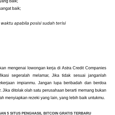
yang baik;
angat baik;
𝘢𝘬𝘵𝘶 𝘢𝘱𝘢𝘣𝘪𝘭𝘢 𝘱𝘰𝘴𝘪𝘴𝘪 𝘴𝘶𝘥𝘢𝘩 𝘵𝘦𝘳𝘪𝘴𝘪
kan mengenai lowongan kerja di Astra Credit Companies
ikasi segeralah melamar, Jika tidak sesuai janganlah
ekerjaan impianmu. Jangan lupa beribadah dan berdoa
 Jika ditolak olah satu perusahaan berarti memang bukan
ah menyiapkan rezeki yang lain, yang lebih baik untukmu.
AN 5 SITUS PENGHASIL BITCOIN GRATIS TERBARU