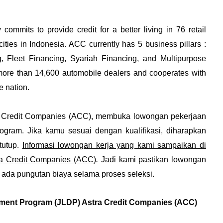
 commits to provide credit for a better living in 76 retail
cities in Indonesia. ACC currently has 5 business pillars :
 Fleet Financing, Syariah Financing, and Multipurpose
more than 14,600 automobile dealers and cooperates with
e nation.
 Credit Companies (ACC), membuka lowongan pekerjaan
ogram. Jika kamu sesuai dengan kualifikasi, diharapkan
tutup.
Informasi lowongan kerja yang kami sampaikan di
stra Credit Companies (ACC)
.
Jadi kami pastikan lowongan
a ada pungutan biaya selama proses seleksi.
pment Program (JLDP) Astra Credit Companies (ACC)