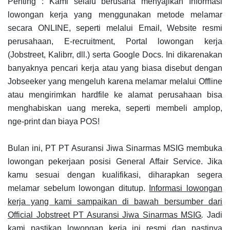
Penting : Kami selalu berusaha menyajikan Informasi
lowongan kerja yang menggunakan metode melamar
secara ONLINE, seperti melalui Email, Website resmi
perusahaan, E-recruitment, Portal lowongan kerja
(Jobstreet, Kalibrr, dll.) serta Google Docs. Ini dikarenakan
banyaknya pencari kerja atau yang biasa disebut dengan
Jobseeker yang mengeluh karena melamar melalui Offline
atau mengirimkan hardfile ke alamat perusahaan bisa
menghabiskan uang mereka, seperti membeli amplop,
nge-print dan biaya POS!
Bulan ini, PT PT Asuransi Jiwa Sinarmas MSIG membuka
lowongan pekerjaan posisi General Affair Service. Jika
kamu sesuai dengan kualifikasi, diharapkan segera
melamar sebelum lowongan ditutup.
Informasi lowongan
kerja yang kami sampaikan di bawah bersumber dari
Official Jobstreet PT Asuransi Jiwa Sinarmas MSIG
.
Jadi
kami pastikan lowongan kerja ini resmi dan pastinya