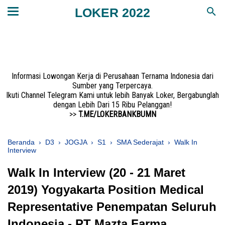
LOKER 2022
Informasi Lowongan Kerja di Perusahaan Ternama Indonesia dari
Sumber yang Terpercaya.
Ikuti Channel Telegram Kami untuk lebih Banyak Loker, Bergabunglah
dengan Lebih Dari 15 Ribu Pelanggan!
>>
T.ME/LOKERBANKBUMN
Beranda
›
D3
›
JOGJA
›
S1
›
SMA Sederajat
›
Walk In
Interview
Walk In Interview (20 - 21 Maret
2019) Yogyakarta Position Medical
Representative Penempatan Seluruh
Indonesia - PT Mazta Farma