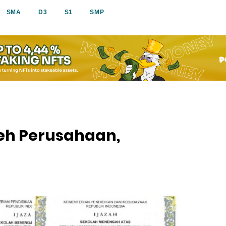
SMA
D3
S1
SMP
leh Perusahaan,