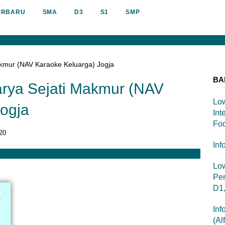
ERBARU
SMA
D3
S1
SMP
Makmur (NAV Karaoke Keluarga) Jogja
BA
Karya Sejati Makmur (NAV
Low
ogja
Int
Foo
20
Inf
Lo
Per
D1
Inf
(Al