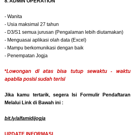
8. ADMIN OPERATION
- Wanita
- Usia maksimal 27 tahun
- D3/S1 semua jurusan (Pengalaman lebih diutamakan)
- Menguasai aplikasi olah data (Excel)
- Mampu berkomunikasi dengan baik
- Penempatan Jogja
*𝘓𝘰𝘸𝘰𝘯𝘨𝘢𝘯 𝘥𝘪 𝘢𝘵𝘢𝘴 𝘣𝘪𝘴𝘢 𝘵𝘶𝘵𝘶𝘱 𝘴𝘦𝘸𝘢𝘬𝘵𝘶 - 𝘸𝘢𝘬𝘵𝘶
𝘢𝘱𝘢𝘣𝘪𝘭𝘢 𝘱𝘰𝘴𝘪𝘴𝘪 𝘴𝘶𝘥𝘢𝘩 𝘵𝘦𝘳𝘪𝘴𝘪
Jika kamu tertarik, segera Isi Formulir Pendaftaran
Melalui Link di Bawah ini :
bit.ly/alfamidijogja
UPDATE INFORMASI