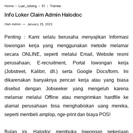
Home
›
Luar_Jateng
›
S1
›
Trainee
Info Loker Claim Admin Halodoc
Oleh
Admin
January 25, 2023
Penting
: Kami selalu berusaha menyajikan Informasi
lowongan kerja yang menggunakan metode melamar
secara
ONLINE
, seperti melalui
Email
, Website resmi
perusahaan,
E-recruitment,
Portal lowongan kerja
(
Jobstreet, Kalibrr, dll.)
serta
Google Docs/form
. Ini
dikarenakan banyaknya pencari kerja atau yang biasa
disebut dengan
Jobseeker
yang mengeluh karena
melamar melalui
Offline
atau mengirimkan hardfile ke
alamat perusahaan bisa menghabiskan uang mereka,
seperti membeli amplop,
nge-print
dan biaya POS!
Bulan ini, Halodoc
membuka lowongan pekerjaan