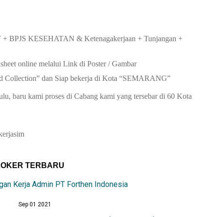
F + BPJS KESEHATAN & Ketenagakerjaan + Tunjangan +
ksheet online melalui Link di Poster / Gambar
Field Collection” dan Siap bekerja di Kota “SEMARANG”
ulu, baru kami proses di Cabang kami yang tersebar di 60 Kota
kerjasim
LOKER TERBARU
an Kerja Admin PT Forthen Indonesia
Sep 01 2021