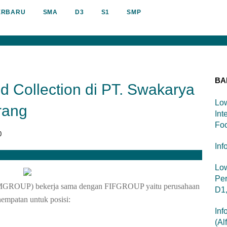
ERBARU
SMA
D3
S1
SMP
BA
d Collection di PT. Swakarya
Low
rang
Int
Foo
0
Inf
Lo
Per
UP) bekerja sama dengan FIFGROUP yaitu perusahaan
D1
empatan untuk posisi:
Inf
(Al