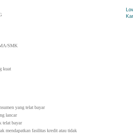
Low
G
Kar
n SMA/SMK
g kuat
sumen yang telat bayar
ng lancar
 telat bayar
 mendapatkan fasilitas kredit atau tidak