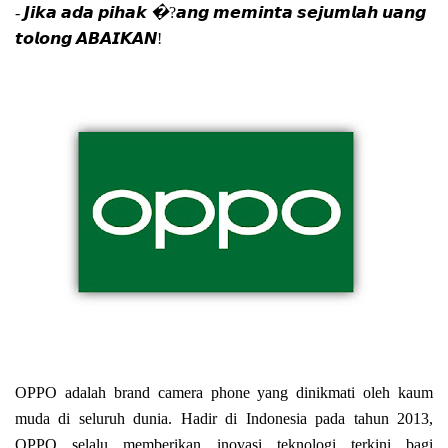
- 𝙅𝙞𝙠𝙖 𝙖𝙙𝙖 𝙥𝙞𝙝𝙖𝙠 �?𝙖𝙣𝙜 𝙢𝙚𝙢𝙞𝙣𝙩𝙖 𝙨𝙚𝙟𝙪𝙢𝙡𝙖𝙝 𝙪𝙖𝙣𝙜
𝙩𝙤𝙡𝙤𝙣𝙜 𝘼𝘽𝘼𝙄𝙆𝘼𝙉!
OPPO adalah brand camera phone yang dinikmati oleh kaum
muda di seluruh dunia. Hadir di Indonesia pada tahun 2013,
OPPO selalu memberikan inovasi teknologi terkini bagi