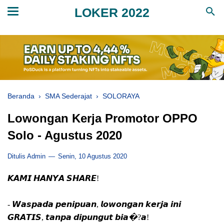
LOKER 2022
Beranda
›
SMA Sederajat
›
SOLORAYA
Lowongan Kerja Promotor OPPO
Solo - Agustus 2020
Ditulis Admin
Senin, 10 Agustus 2020
𝙆𝘼𝙈𝙄 𝙃𝘼𝙉𝙔𝘼 𝙎𝙃𝘼𝙍𝙀!
- 𝙒𝙖𝙨𝙥𝙖𝙙𝙖 𝙥𝙚𝙣𝙞𝙥𝙪𝙖𝙣, 𝙡𝙤𝙬𝙤𝙣𝙜𝙖𝙣 𝙠𝙚𝙧𝙟𝙖 𝙞𝙣𝙞
𝙂𝙍𝘼𝙏𝙄𝙎, 𝙩𝙖𝙣𝙥𝙖 𝙙𝙞𝙥𝙪𝙣𝙜𝙪𝙩 𝙗𝙞𝙖�?𝙖!