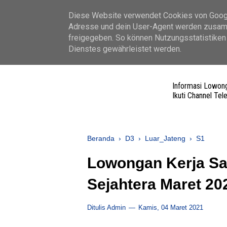
LOKER 2022
TERBARU
Diese Website verwendet Cookies von Google
Adresse und dein User-Agent werden zusamm
freigegeben. So können Nutzungsstatistiken 
Dienstes gewährleistet werden.
Informasi Lowong
Ikuti Channel Te
Beranda
›
D3
›
Luar_Jateng
›
S1
Lowongan Kerja Sa
Sejahtera Maret 20
Ditulis Admin
Kamis, 04 Maret 2021