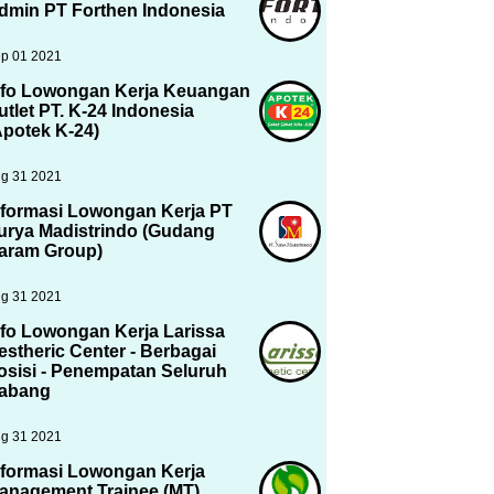
dmin PT Forthen Indonesia
p 01 2021
nfo Lowongan Kerja Keuangan
utlet PT. K-24 Indonesia
Apotek K-24)
g 31 2021
nformasi Lowongan Kerja PT
urya Madistrindo (Gudang
aram Group)
g 31 2021
nfo Lowongan Kerja Larissa
estheric Center - Berbagai
osisi - Penempatan Seluruh
abang
g 31 2021
nformasi Lowongan Kerja
anagement Trainee (MT)