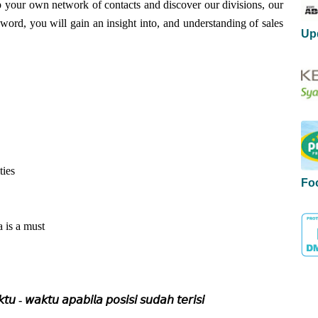
p your own network of contacts and discover our divisions, our
word, you will gain an insight into, and understanding of sales
Up
ties
Fo
a is a must
𝘶 - 𝘸𝘢𝘬𝘵𝘶 𝘢𝘱𝘢𝘣𝘪𝘭𝘢 𝘱𝘰𝘴𝘪𝘴𝘪 𝘴𝘶𝘥𝘢𝘩 𝘵𝘦𝘳𝘪𝘴𝘪