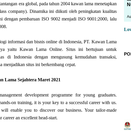
 tantangan era global, pada tahun 2004 kawan lama menetapkan
N
lass company). Dinamika ini diikuti oleh peningkatan kualitas
Au
uhi dengan pembaruan ISO 9002 menjadi ISO 9001:2000, lalu
008.
Lo
gi informasi dan bisnis online di Indonesia, PT. Kawan Lama
unya yaitu Kawan Lama Online. Situs ini bertujuan untuk
PO
as di Indonesia dengan mengusung kemudahan transaksi,
 menjadikan situs ini berkembang cepat.
n Lama Sejahtera Maret 2021
 management development programme for young graduates.
hands-on training, it is your key to a successful career with us.
 will enable you to discover our business. Your tailor-made
 career an excellent head-start.