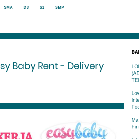
SMA
D3
S1
SMP
BA
y Baby Rent - Delivery
LO
(A
TE
Low
Int
Foo
Man
Fi