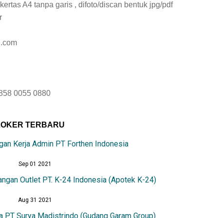
kertas A4 tanpa garis , difoto/discan bentuk jpg/pdf
r
l.com
0858 0055 0880
LOKER TERBARU
an Kerja Admin PT Forthen Indonesia
Sep 01 2021
ngan Outlet PT. K-24 Indonesia (Apotek K-24)
Aug 31 2021
a PT Surya Madistrindo (Gudang Garam Group)