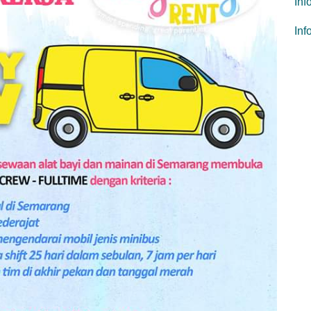
Inf
In