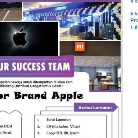
Inf
Inf
Pro
Lul