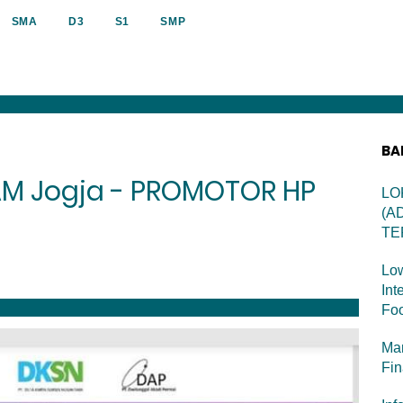
SMA
D3
S1
SMP
BA
AM Jogja - PROMOTOR HP
LO
(A
TE
Low
Int
Foo
Man
Fi