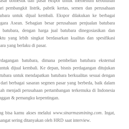
 pasar domestik dan pasar ekspor untuk memenuhi kebutuhan
ri pembangkit listrik, pabrik kertas, semen dan perusahaan
bara untuk dijual kembali. Ekspor dilakukan ke berbagai
egara Asean. Sebagian besar perusahaan penjualan batubara
n batubara, dengan harga jual batubara dinegosiasikan dan
tu yang lebih singkat berdasarkan kualitas dan spesifikasi
ra yang berlaku di pasar.
rdagangan batubara, dimana pembelian batubara eksternal
untuk dijual kembali. Ke depan, bisnis perdagangan ditujukan
atubara untuk mendapatkan batubara berkualitas sesuai dengan
 dari berbagai sasaran segmen pasar yang berbeda, baik dalam
lah menjadi perusahaan pertambangan terkemuka di Indonesia
anggan & pemangku kepentingan.
ng bisa kamu akses melalui
www.sinarmasmining.com
. Ingat,
angat sering ditanyakan oleh HRD saat interview.