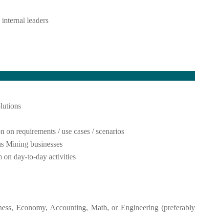
internal leaders
olutions
on on requirements / use cases / scenarios
as Mining businesses
 on day-to-day activities
ness, Economy, Accounting, Math, or Engineering (preferably