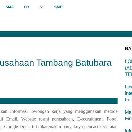
SMA
D3
S1
SMP
BA
rusahaan Tambang Batubara
LO
(A
TE
Low
Int
Foo
ikan Informasi lowongan kerja yang menggunakan metode
Man
Fi
 Email, Website resmi perusahaan, E-recruitment, Portal
serta Google Docs. Ini dikarenakan banyaknya pencari kerja atau
Inf