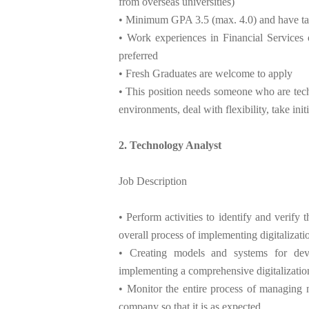
from overseas universities)
• Minimum GPA 3.5 (max. 4.0) and have tak
• Work experiences in Financial Services 
preferred
• Fresh Graduates are welcome to apply
• This position needs someone who are tech
environments, deal with flexibility, take init
2. Technology Analyst
Job Description
• Perform activities to identify and verif
overall process of implementing digitalizat
• Creating models and systems for dev
implementing a comprehensive digitalizati
• Monitor the entire process of managing n
company so that it is as expected