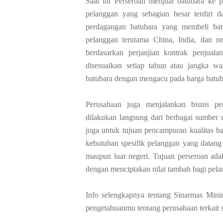
Saat ini Perseroan menjual batubara ke
pelanggan yang sebagian besar terdiri da
perdagangan batubara yang membeli batu
pelanggan terutama China, India, dan n
berdasarkan perjanjian kontrak penjuala
disesuaikan setiap tahun atau jangka wak
batubara dengan mengacu pada harga batuba
Perusahaan juga menjalankan bisnis pe
dilakukan langsung dari berbagai sumber 
juga untuk tujuan pencampuran kualitas b
kebutuhan spesifik pelanggan yang datang
maupun luar negeri. Tujuan perseroan ada
dengan menciptakan nilai tambah bagi pel
Info selengkapnya tentang Sinarmas Mini
pengetahuanmu tentang perusahaan terkait s