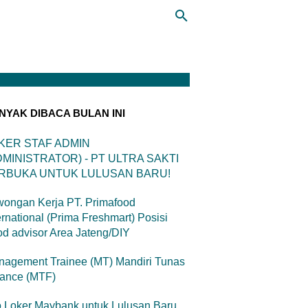
NYAK DIBACA BULAN INI
KER STAF ADMIN
DMINISTRATOR) - PT ULTRA SAKTI
RBUKA UNTUK LULUSAN BARU!
ongan Kerja PT. Primafood
ernational (Prima Freshmart) Posisi
d advisor Area Jateng/DIY
agement Trainee (MT) Mandiri Tunas
nance (MTF)
o Loker Maybank untuk Lulusan Baru