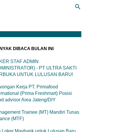
NYAK DIBACA BULAN INI
KER STAF ADMIN
DMINISTRATOR) - PT ULTRA SAKTI
RBUKA UNTUK LULUSAN BARU!
ongan Kerja PT. Primafood
ernational (Prima Freshmart) Posisi
d advisor Area Jateng/DIY
agement Trainee (MT) Mandiri Tunas
nance (MTF)
o Loker Maybank untuk Lulusan Baru