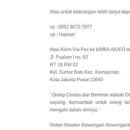
Atau untuk keterangan lebih lanjut d
cp : 0852 9073 7977
up : Hapsari
Atau Kirim Via Pos ke biMBA AIUEO 
Jl. Pualam I no. 62
RT 16 RW 02
Kel. Sumur Batu Kec. Kemayoran
Kota Jakarta Pusat 10640
' Orang Cerdas dan Beriman adalah Or
sayang, bermanfaat untuk orang la
mengalir dalam dirinya. '
#loker #lowker #lowongan #lowongan