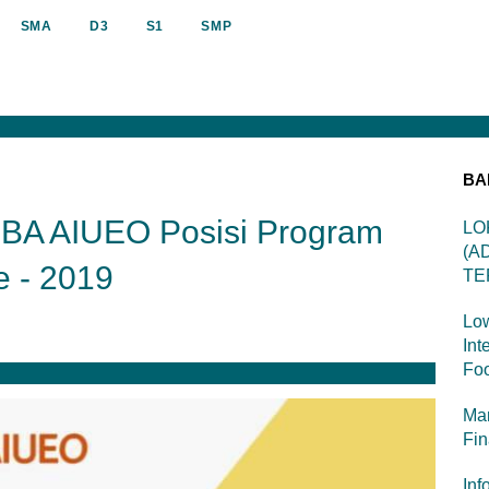
SMA
D3
S1
SMP
BA
BA AIUEO Posisi Program
LO
(A
 - 2019
TE
Low
Int
Foo
Man
Fi
Inf