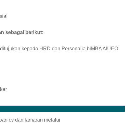
sia!
n sebagai berikut
:
g ditujukan kepada HRD dan Personalia biMBA AIUEO
oker
pan cv dan lamaran melalui