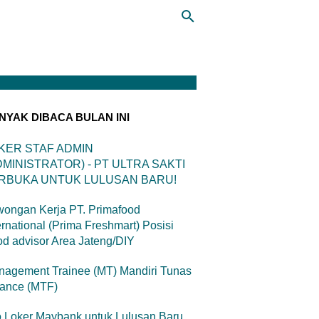
NYAK DIBACA BULAN INI
KER STAF ADMIN
DMINISTRATOR) - PT ULTRA SAKTI
RBUKA UNTUK LULUSAN BARU!
ongan Kerja PT. Primafood
ernational (Prima Freshmart) Posisi
d advisor Area Jateng/DIY
agement Trainee (MT) Mandiri Tunas
nance (MTF)
o Loker Maybank untuk Lulusan Baru