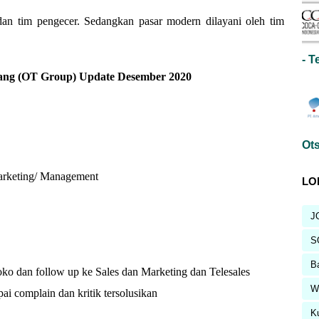
r dan tim pengecer. Sedangkan pasar modern dilayani oleh tim
- T
ang (OT Group) Update Desember 2020
Ots
arketing/ Management
LO
J
S
B
oko dan follow up ke Sales dan Marketing dan Telesales
Wa
 complain dan kritik tersolusikan
K