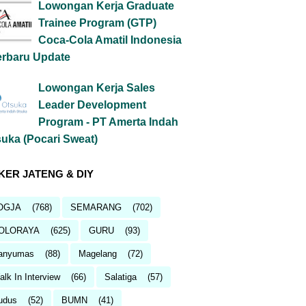
Lowongan Kerja Graduate
Trainee Program (GTP)
Coca-Cola Amatil Indonesia
erbaru Update
Lowongan Kerja Sales
Leader Development
Program - PT Amerta Indah
uka (Pocari Sweat)
KER JATENG & DIY
OGJA
(768)
SEMARANG
(702)
OLORAYA
(625)
GURU
(93)
anyumas
(88)
Magelang
(72)
lk In Interview
(66)
Salatiga
(57)
udus
(52)
BUMN
(41)