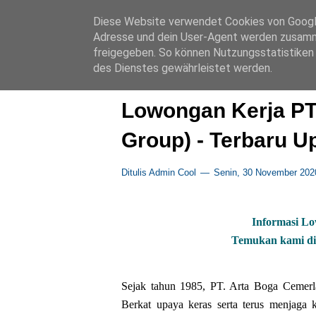
LOKER SWASTA
TER
Diese Website verwendet Cookies von Google,
Adresse und dein User-Agent werden zusamm
freigegeben. So können Nutzungsstatistiken 
des Dienstes gewährleistet werden.
Beranda
›
Luar_Jateng
›
S1
Lowongan Kerja PT
Group) - Terbaru U
Ditulis Admin Cool
Senin, 30 November 202
Informasi L
Temukan kami di 
Sejak tahun 1985, PT. Arta Boga Cemerla
Berkat upaya keras serta terus menjaga