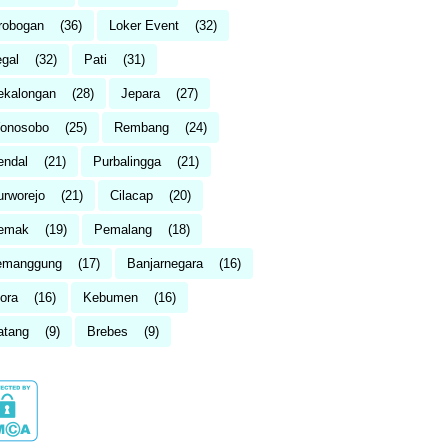
robogan
(36)
Loker Event
(32)
egal
(32)
Pati
(31)
ekalongan
(28)
Jepara
(27)
onosobo
(25)
Rembang
(24)
endal
(21)
Purbalingga
(21)
urworejo
(21)
Cilacap
(20)
emak
(19)
Pemalang
(18)
emanggung
(17)
Banjarnegara
(16)
ora
(16)
Kebumen
(16)
atang
(9)
Brebes
(9)