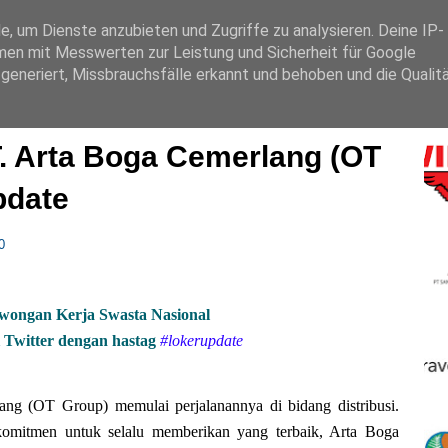
BANK / BUMN
BARU
SMA
D3
S1
SMP
 um Dienste anzubieten und Zugriffe zu analysieren. Deine IP-
en mit Messwerten zur Leistung und Sicherheit für Google
generiert, Missbrauchsfälle erkannt und behoben und die Qualit
PO
. Arta Boga Cemerlang (OT
pdate
0
owongan Kerja Swasta Nasional
Twitter dengan hastag
#lokerupdate
ng (OT Group) memulai perjalanannya di bidang distribusi.
 komitmen untuk selalu memberikan yang terbaik, Arta Boga