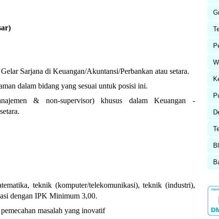
G
sar)
T
P
W
 Gelar Sarjana di Keuangan/Akuntansi/Perbankan atau setara.
K
aman dalam bidang yang sesuai untuk posisi ini.
P
anajemen & non-supervisor) khusus dalam Keuangan -
etara.
D
T
Bl
B
matika, teknik (komputer/telekomunikasi), teknik (industri),
masi dengan IPK Minimum 3,00.
n pemecahan masalah yang inovatif