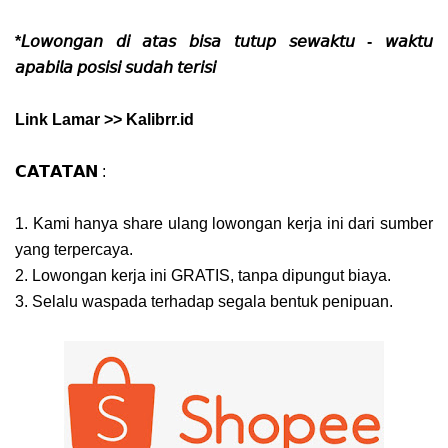
*𝘓𝘰𝘸𝘰𝘯𝘨𝘢𝘯 𝘥𝘪 𝘢𝘵𝘢𝘴 𝘣𝘪𝘴𝘢 𝘵𝘶𝘵𝘶𝘱 𝘴𝘦𝘸𝘢𝘬𝘵𝘶 - 𝘸𝘢𝘬𝘵𝘶
𝘢𝘱𝘢𝘣𝘪𝘭𝘢 𝘱𝘰𝘴𝘪𝘴𝘪 𝘴𝘶𝘥𝘢𝘩 𝘵𝘦𝘳𝘪𝘴𝘪
Link Lamar >> Kalibrr.id
𝗖𝗔𝗧𝗔𝗧𝗔𝗡 :
1. Kami hanya share ulang lowongan kerja ini dari sumber
yang terpercaya.
2. Lowongan kerja ini GRATIS, tanpa dipungut biaya.
3. Selalu waspada terhadap segala bentuk penipuan.