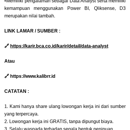
•Memiliki pengalaman sebagai Data Analyst serta memiliki
kemampuan menggunakan Power BI, Qliksense, D3
merupakan nilai tambah.
LINK LAMAR / SUMBER :
🔗
https://karir.bca.co.id/karir/detail/data-analyst
Atau
🔗 https://www.kalibrr.id
CATATAN :
1. Kami hanya share ulang lowongan kerja ini dari sumber
yang terpercaya.
2. Lowongan kerja ini GRATIS, tanpa dipungut biaya.
3. Selalu waspada terhadap segala bentuk penipuan.