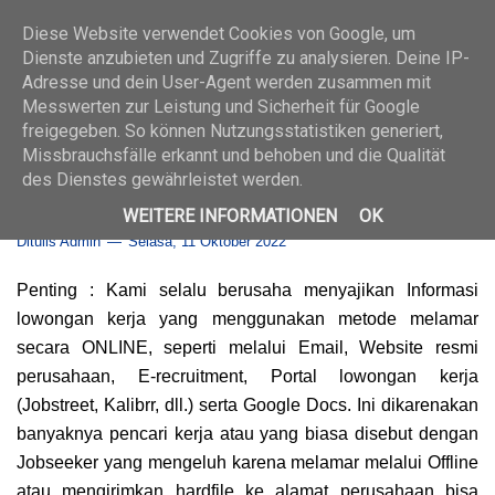
LOKER 2022
Diese Website verwendet Cookies von Google, um
Dienste anzubieten und Zugriffe zu analysieren. Deine IP-
Adresse und dein User-Agent werden zusammen mit
Messwerten zur Leistung und Sicherheit für Google
Beranda
›
BANK
›
D3
›
S1
›
Trainee
freigegeben. So können Nutzungsstatistiken generiert,
Customer Service Development
Missbrauchsfälle erkannt und behoben und die Qualität
des Dienstes gewährleistet werden.
Program (CSDP) Bank Muamalat
WEITERE INFORMATIONEN
OK
Ditulis Admin
Selasa, 11 Oktober 2022
Penting : Kami selalu berusaha menyajikan Informasi
lowongan kerja yang menggunakan metode melamar
secara ONLINE, seperti melalui Email, Website resmi
perusahaan, E-recruitment, Portal lowongan kerja
(Jobstreet, Kalibrr, dll.) serta Google Docs. Ini dikarenakan
banyaknya pencari kerja atau yang biasa disebut dengan
Jobseeker yang mengeluh karena melamar melalui Offline
atau mengirimkan hardfile ke alamat perusahaan bisa