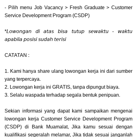
- Pilih menu Job Vacancy
>
Fresh Graduate
>
Customer
Service Development Program (CSDP)
*𝘓𝘰𝘸𝘰𝘯𝘨𝘢𝘯 𝘥𝘪 𝘢𝘵𝘢𝘴 𝘣𝘪𝘴𝘢 𝘵𝘶𝘵𝘶𝘱 𝘴𝘦𝘸𝘢𝘬𝘵𝘶 - 𝘸𝘢𝘬𝘵𝘶
𝘢𝘱𝘢𝘣𝘪𝘭𝘢 𝘱𝘰𝘴𝘪𝘴𝘪 𝘴𝘶𝘥𝘢𝘩 𝘵𝘦𝘳𝘪𝘴𝘪
CATATAN :
1. Kami hanya share ulang lowongan kerja ini dari sumber
yang terpercaya.
2. Lowongan kerja ini GRATIS, tanpa dipungut biaya.
3. Selalu waspada terhadap segala bentuk penipuan.
Sekian informasi yang dapat kami sampaikan mengenai
lowongan kerja Customer Service Development Program
(CSDP) di Bank Muamalat, Jika kamu sesuai dengan
kualifikasi segeralah melamar, Jika tidak sesuai janganlah